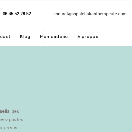
06.35.52.28.52
contact@sophiebakantherapeute.com
cast
Blog
Mon cadeau
A propos
seils
, des
uvez pas les
outes vos