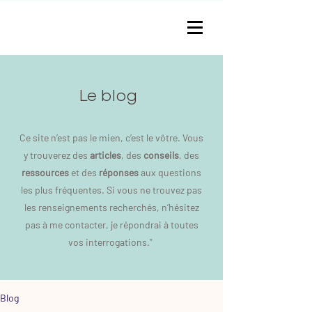
Le blog
Ce site n’est pas le mien, c’est le vôtre. Vous
y trouverez des
articles
, des
conseils
, des
ressources
et des
réponses
aux questions
les plus fréquentes. Si vous ne trouvez pas
les renseignements recherchés, n’hésitez
pas à me contacter, je répondrai à toutes
vos interrogations."
Blog