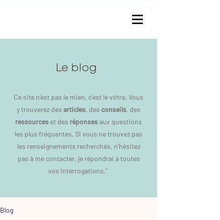
Le blog
Ce site n’est pas le mien, c’est le vôtre. Vous
y trouverez des
articles
, des
conseils
, des
ressources
et des
réponses
aux questions
les plus fréquentes. Si vous ne trouvez pas
les renseignements recherchés, n’hésitez
pas à me contacter, je répondrai à toutes
vos interrogations."
Blog