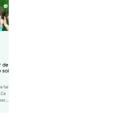
haute loire,
gne, arreter de
 velay,
pnotherapie
n velay, sophrologie
ologue le puy en
r de
soi :
e fais,
. Ce
oser
 assez.
a pas de
Prenons contact :