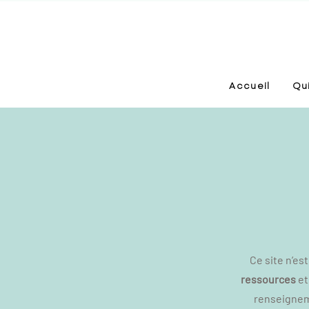
Accueil
Qui
Ce site n’es
ressources
et
renseigneme