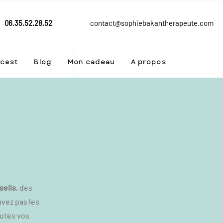
06.35.52.28.52
contact@sophiebakantherapeute.com
cast
Blog
Mon cadeau
A propos
seils
, des
uvez pas les
outes vos