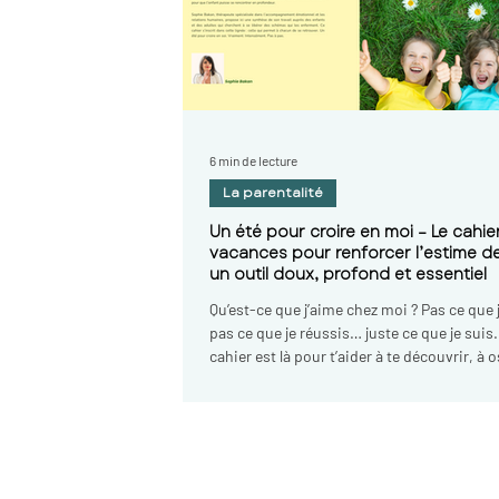
Hypnose puy en velay, hypnose 
hypnose france, hypnose auver
fumer, hypnotherapie le puy en
hypnotherapie haute loire, hy
auvergne, sophrologie le puy e
haute loire, therapeute, psych
6 min de lecture
velay, psychologue haute loire
La parentalité
Un été pour croire en moi – Le cahie
vacances pour renforcer l’estime de 
un outil doux, profond et essentiel
Qu’est-ce que j’aime chez moi ? Pas ce que j
pas ce que je réussis… juste ce que je suis
cahier est là pour t’aider à te découvrir, à 
écrire ce que tu ressens, à croire que tu es
Tu peux dessiner, colorier, rêver. Ici, il n’y 
bonne réponse. Il y a toi.
Sophie Bakan