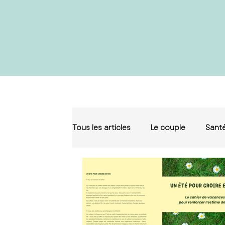
Tous les articles
Le couple
Santé
Sophie 6
ue le puy en velay, th
puy en velay,
relaxation le puy en velay,
sexologue haute loire, thérapi
loire, relaxation haute loire,
conseiller conjugal le puy en ve
conjugal haute loire,