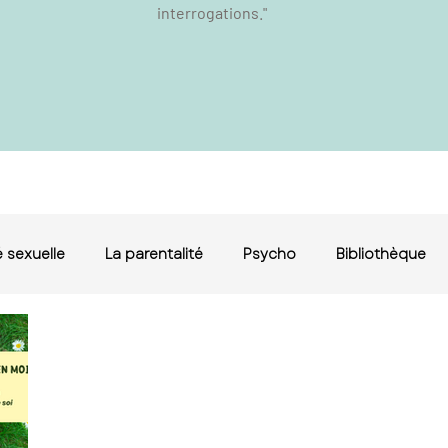
interrogations."
 sexuelle
La parentalité
Psycho
Bibliothèque
érapie de couple le
e de couple haute
lay, conseiller