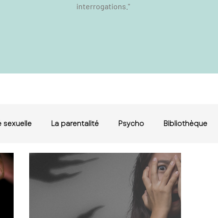
interrogations."
 sexuelle
La parentalité
Psycho
Bibliothèque
érapie de couple le
e de couple haute
lay, conseiller