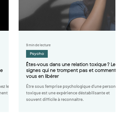
haute loire,
gne, arreter de
 velay,
pnotherapie
n velay, sophrologie
ologue le puy en
9 min de lecture
Psycho
Êtes-vous dans une relation toxique ? Les
se
signes qui ne trompent pas et comment
vous en libérer
ez leur
Être sous l’emprise psychologique d’une personne
ment
toxique est une expérience déstabilisante et
souvent difficile à reconnaître.
Prenons contact :