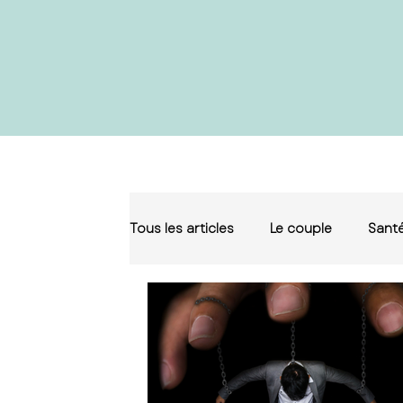
Tous les articles
Le couple
Santé
Sophie 6
ue le puy en velay, th
puy en velay,
relaxation le puy en velay,
sexologue haute loire, thérapi
loire, relaxation haute loire,
conseiller conjugal le puy en ve
conjugal haute loire,