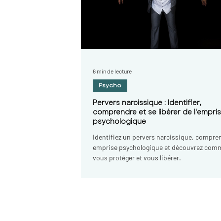
Hypnose puy en velay, hypnose 
hypnose france, hypnose auver
fumer, hypnotherapie le puy en
hypnotherapie haute loire, hy
auvergne, sophrologie le puy e
haute loire, therapeute, psych
6 min de lecture
velay, psychologue haute loire
Psycho
Pervers narcissique : Identifier,
comprendre et se libérer de l'empri
psychologique
Identifiez un pervers narcissique, compren
emprise psychologique et découvrez com
vous protéger et vous libérer.
Sophie Bakan