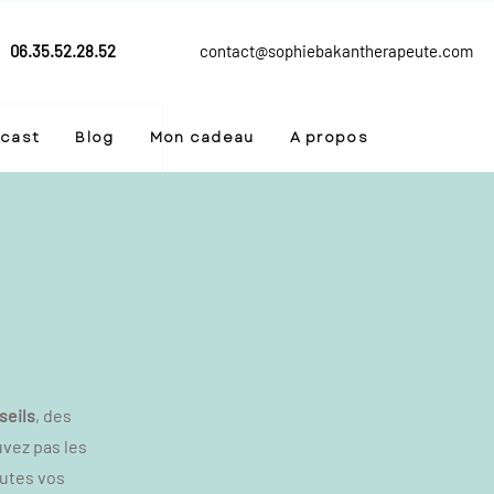
06.35.52.28.52
contact@sophiebakantherapeute.com
cast
Blog
Mon cadeau
A propos
seils
, des
uvez pas les
outes vos