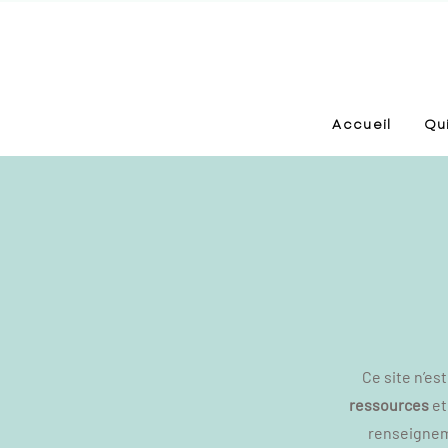
Accueil
Qui
Ce site n’es
ressources
et
renseigneme