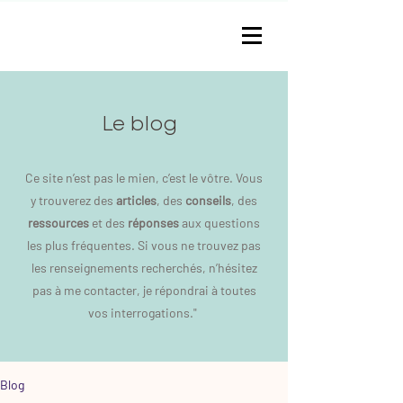
Le blog
Ce site n’est pas le mien, c’est le vôtre. Vous
y trouverez des
articles
, des
conseils
, des
ressources
et des
réponses
aux questions
les plus fréquentes. Si vous ne trouvez pas
les renseignements recherchés, n’hésitez
pas à me contacter, je répondrai à toutes
vos interrogations."
Blog