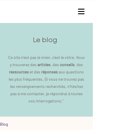
Le blog
Ce site n’est pas le mien, c’est le vôtre. Vous
y trouverez des
articles
, des
conseils
, des
ressources
et des
réponses
aux questions
les plus fréquentes. Si vous ne trouvez pas
les renseignements recherchés, n’hésitez
pas à me contacter, je répondrai à toutes
vos interrogations."
Blog