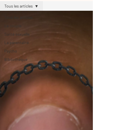
Tous les articles
Tous les articles
Le couple
Santé sexuelle
La parentalité
Psycho
Bibliothèque