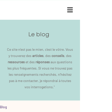
Le blog
Ce site n’est pas le mien, c’est le vôtre. Vous
y trouverez des
articles
, des
conseils
, des
ressources
et des
réponses
aux questions
les plus fréquentes. Si vous ne trouvez pas
les renseignements recherchés, n’hésitez
pas à me contacter, je répondrai à toutes
vos interrogations."
Blog