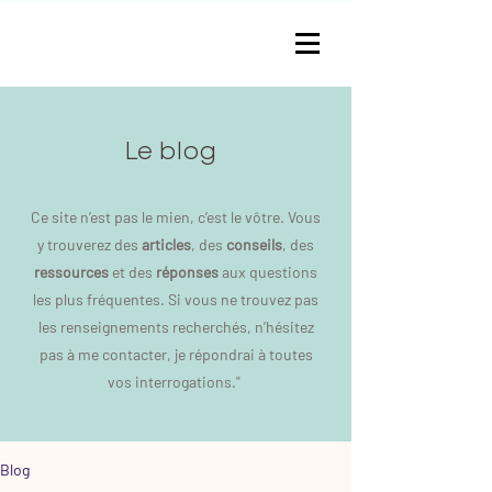
Le blog
Ce site n’est pas le mien, c’est le vôtre. Vous
y trouverez des
articles
, des
conseils
, des
ressources
et des
réponses
aux questions
les plus fréquentes. Si vous ne trouvez pas
les renseignements recherchés, n’hésitez
pas à me contacter, je répondrai à toutes
vos interrogations."
Blog