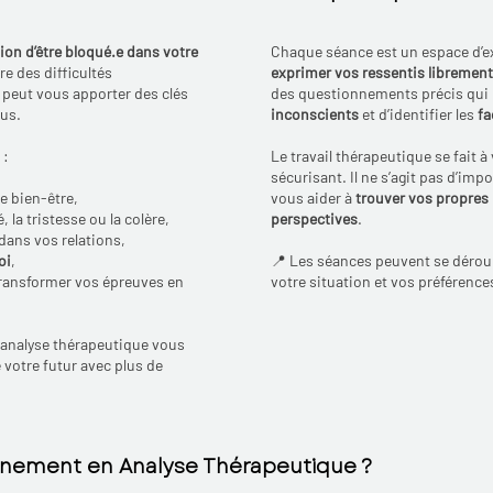
ion d’être bloqué.e dans votre
Chaque séance est un espace d’e
re des difficultés
exprimer vos ressentis librement
e peut vous apporter des clés
des questionnements précis qui
ous.
inconscients
et d’identifier les
fa
 :
Le travail thérapeutique se fait à
sécurisant. Il ne s’agit pas d’imp
e bien-être,
vous aider à
trouver vos propres 
 la tristesse ou la colère,
perspectives
.
dans vos relations,
oi
,
📍 Les séances peuvent se déroul
ransformer vos épreuves en
votre situation et vos préférence
 l’analyse thérapeutique vous
 votre futur avec plus de
nement en Analyse Thérapeutique ?