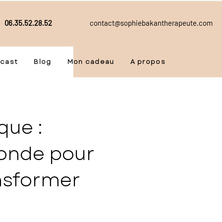
06.35.52.28.52
contact@sophiebakantherapeute.com
cast
Blog
Mon cadeau
A propos
que :
onde pour
nsformer