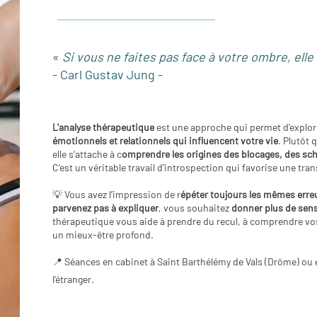
«
Si vous ne faites pas face à votre ombre, ell
- Carl
Gustav Jung -
L'analyse thérapeutique
est une approche qui permet d'explor
émotionnels et relationnels qui influencent votre vie
. Plutôt 
elle s’attache à c
omprendre les origines des blocages, des sch
C'est un véritable travail d'introspection qui favorise une tr
💡 Vous avez l’impression de r
épéter toujours les mêmes erre
érapie de couple le
parvenez pas à expliquer
, vous souhaitez
donner plus de sens
thérapeutique vous aide à prendre du recul, à comprendre vos
un mieux-être profond.
e de couple haute
📍 Séances en cabinet à Saint Barthélémy de Vals (Drôme) ou e
l’étranger.
lay, conseiller