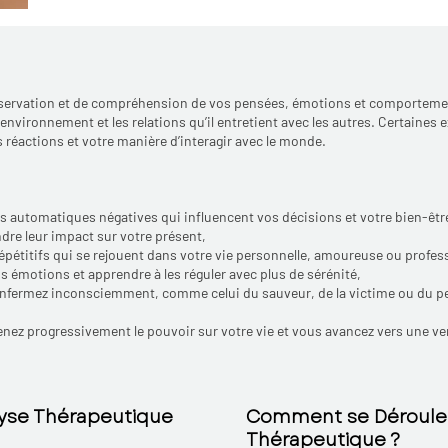
haute loire,
gne, arreter de
 velay,
pnotherapie
n velay, sophrologie
’observation et de compréhension de vos pensées, émotions et comporteme
environnement et les relations qu’il entretient avec les autres. Certaine
ologue le puy en
s réactions et votre manière d’interagir avec le monde.
es automatiques négatives qui influencent vos décisions et votre bien-êtr
re leur impact sur votre présent,
pétitifs qui se rejouent dans votre vie personnelle, amoureuse ou profess
émotions et apprendre à les réguler avec plus de sérénité,
 enfermez inconsciemment, comme celui du sauveur, de la victime ou du pe
nez progressivement le pouvoir sur votre vie et vous avancez vers une ve
lyse Thérapeutique
Comment se Déroule 
Thérapeutique ?