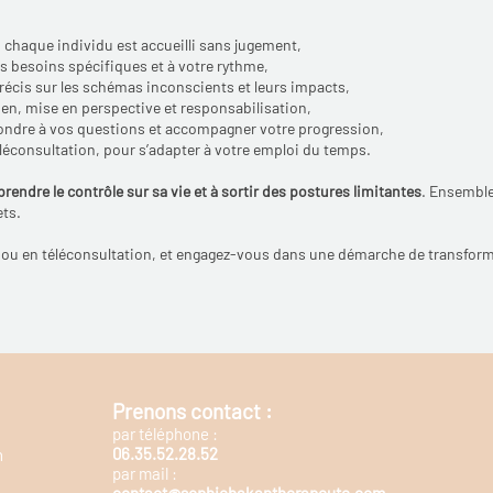
ù chaque individu est accueilli sans jugement,
os besoins spécifiques et à votre rythme,
précis sur les schémas inconscients et leurs impacts,
tien, mise en perspective et responsabilisation,
pondre à vos questions et accompagner votre progression,
éléconsultation, pour s’adapter à votre emploi du temps.
prendre le contrôle sur sa vie et à sortir des postures limitantes
. Ensemble
ts.
 ou en téléconsultation, et engagez-vous dans une démarche de transform
Prenons contact :
par téléphone :
06.35.52.28.52
n
par mail :