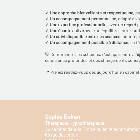
✔
Une approche bienveillante et respectueuse
, o
✔
Un accompagnement personnalisé
, adapté à v
✔
Une expertise professionnelle
, avec un regard 
✔
Une écoute active
, avec un équilibre entre sou
✔
Un suivi disponible entre les séances
, pour ré
✔
Un accompagnement possible à distance
, en t
💡 Comprendre ses schémas, c’est apprendre à
re
conscience profondes et des changements concre
📍 Prenez rendez-vous dès aujourd’hui en cabinet
Sophie Bakan
Thérapeute Hypnothérapeute
Au cabinet dans la Drôme ou en téléconsultatio
65 rue des creux