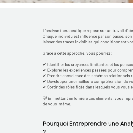
Hypnose puy en velay, hypnose 
hypnose france, hypnose auver
fumer, hypnotherapie le puy en
hypnotherapie haute loire, hy
auvergne, sophrologie le puy e
L’analyse thérapeutique repose sur un travail d
Chaque individu est influencé par son passé, son 
haute loire, therapeute, psych
laisser des traces invisibles qui conditionnent vo
velay, psychologue haute loire
Grâce à cette approche, vous pourrez :
✔ Identifier les croyances limitantes et les pensé
✔ Explorer les expériences passées pour comprend
✔ Prendre conscience des schémas relationnels ré
✔ Développer une meilleure compréhension de vos 
✔ Sortir des rôles figés dans lesquels vous vous
💡 En mettant en lumière ces éléments, vous repre
de vous-même.
Pourquoi Entreprendre une Ana
?