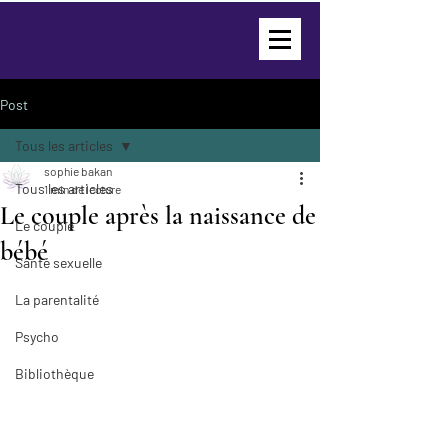
Post
Tous les articles
sophie bakan
Tous les articles
1 min de lecture
Le couple après la naissance de
Le couple
bébé
Santé sexuelle
La parentalité
Psycho
Bibliothèque