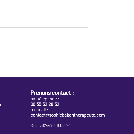
thèque des
La bibliothèque des
adultes
Prenons contact :
par téléphone :
06.35.52.28.52
n
par mail :
contact@sophiebakantherapeute.com
Siret : 82449051000024