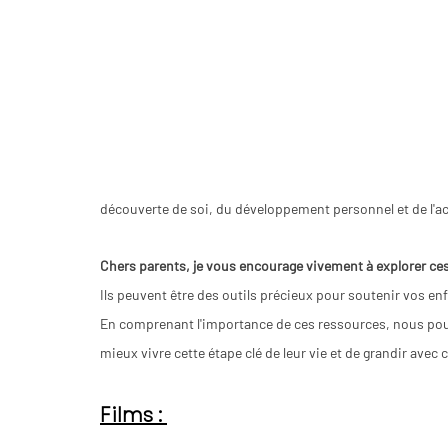
découverte de soi, du développement personnel et de l'ac
Chers parents, je vous encourage vivement à explorer ce
Sophie 6
ue le puy en velay, th
Ils peuvent être des outils précieux pour soutenir vos e
puy en velay,
En comprenant l'importance de ces ressources, nous pouv
relaxation le puy en velay,
mieux vivre cette étape clé de leur vie et de grandir ave
sexologue haute loire, thérapi
loire, relaxation haute loire,
conseiller conjugal le puy en ve
Films : 
conjugal haute loire,