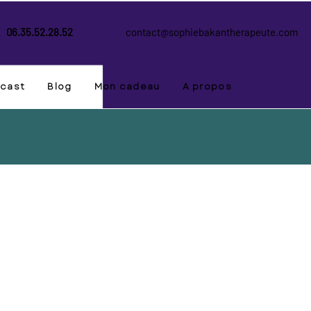
06.35.52.28.52
contact@sophiebakantherapeute.com
cast
Blog
Mon cadeau
A propos