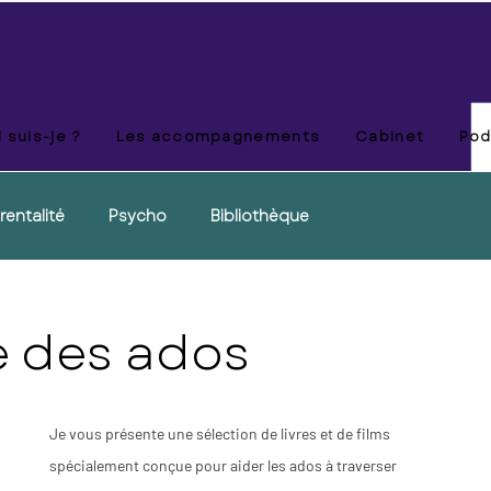
 suis-je ?
Les accompagnements
Cabinet
Pod
rentalité
Psycho
Bibliothèque
e des ados
Je vous présente une sélection de livres et de films 
spécialement conçue pour aider les ados à traverser 