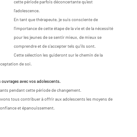
cette période parfois déconcertante qu'est 
l'adolescence. 
En tant que thérapeute, je suis consciente de 
l'importance de cette étape de la vie et de la nécessité 
pour les jeunes de se sentir mieux, de mieux se 
comprendre et de s'accepter tels qu'ils sont. 
Cette sélection les guideront sur le chemin de la 
ceptation de soi.
s ouvrages avec vos adolescents. 
érapie de couple le
nfants pendant cette période de changement. 
ons tous contribuer à offrir aux adolescents les moyens de 
c confiance et épanouissement.
e de couple haute
lay, conseiller