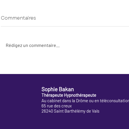
Commentaires
Rédigez un commentaire...
Un été pour croire en
La biblio
moi – Le cahier de
enfants
vacances pour renforcer
l’estime de soi : un outil
Sophie Bakan
doux, profond et
Thérapeute Hypnothérapeute
essentiel
Au cabinet dans la Drôme ou en téléconsultatio
65 rue des creux
26240 Saint Barthélémy de Vals