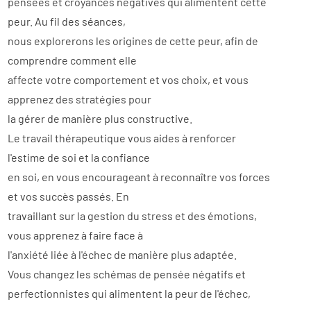
pensées et croyances négatives qui alimentent cette 
peur. Au fil des séances,
nous explorerons les origines de cette peur, afin de 
comprendre comment elle
affecte votre comportement et vos choix, et vous 
apprenez des stratégies pour
la gérer de manière plus constructive.
Le travail thérapeutique vous aides à renforcer 
l'estime de soi et la confiance
en soi, en vous encourageant à reconnaître vos forces 
et vos succès passés. En
érapie de couple le
travaillant sur la gestion du stress et des émotions, 
vous apprenez à faire face à
e de couple haute
l'anxiété liée à l'échec de manière plus adaptée.
Vous changez les schémas de pensée négatifs et 
lay, conseiller
perfectionnistes qui alimentent la peur de l'échec, 