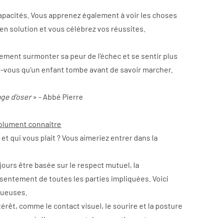
haute loire,
apacités. Vous apprenez également à voir les choses 
gne, arreter de
 velay,
en solution et vous célébrez vos réussites.
pnotherapie
n velay, sophrologie
ement surmonter sa peur de l'échec et se sentir plus 
ologue le puy en
-vous qu’un enfant tombe avant de savoir marcher.
age d’oser
 » - Abbé Pierre
olument connaitre
t qui vous plait ? Vous aimeriez entrer dans la 
jours être basée sur le respect mutuel, la 
sentement de toutes les parties impliquées. Voici 
tueuses.
érêt, comme le contact visuel, le sourire et la posture 