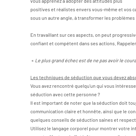
vous apprenez à adopter des attitudes plus
Hypnose puy en velay, hypnose 
positives et réalistes envers vous-même et vos c
hypnose france, hypnose auver
fumer, hypnotherapie le puy en
sous un autre angle, à transformer les problèmes 
hypnotherapie haute loire, hy
auvergne, sophrologie le puy e
En travaillant sur ces aspects, on peut progressiv
haute loire, therapeute, psych
confiant et compétent dans ses actions. Rappeler
velay, psychologue haute loire
 « 
Le plus grand échec est de ne pas avoir le cour
Les techniques de séduction que vous devez abs
Vous avez rencontré quelqu’un qui vous intéresse e
séduction avec cette personne ?
Il est important de noter que la séduction doit tou
communication claire et honnête, ainsi que le con
quelques conseils de séduction saines et respec
Utilisez le langage corporel pour montrer votre int