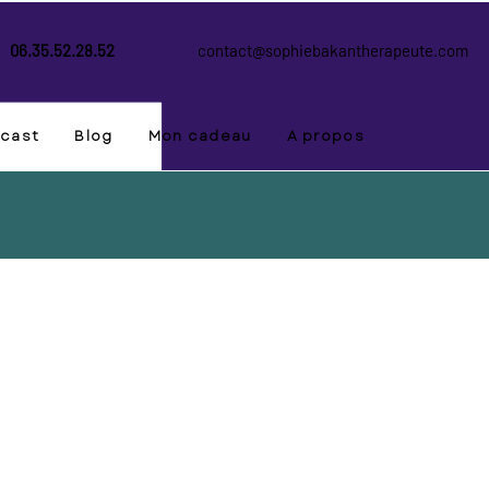
06.35.52.28.52
contact@sophiebakantherapeute.com
cast
Blog
Mon cadeau
A propos