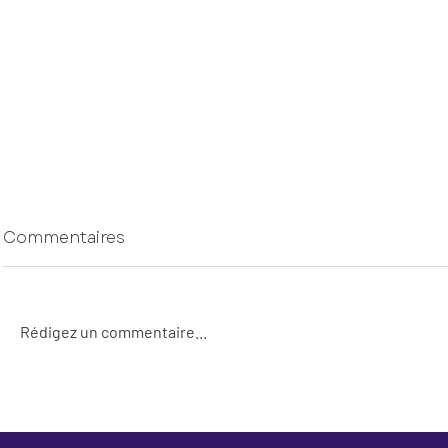
Commentaires
Rédigez un commentaire...
Un été pour croire en
Auto sabot
moi – Le cahier de
n’était pa
vacances pour renforcer
mais une 