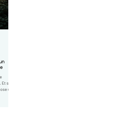
haute loire,
gne, arreter de
 velay,
pnotherapie
n velay, sophrologie
ologue le puy en
 un
ie
e
 Et si
opose une
me une
.
tir de la
’oser
ibre,
Prenons contact :