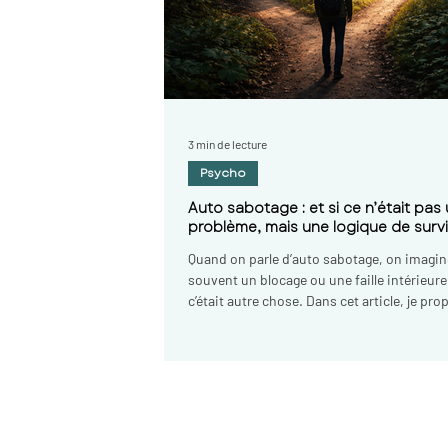
Hypnose puy en velay, hypnose 
hypnose france, hypnose auver
fumer, hypnotherapie le puy en
hypnotherapie haute loire, hy
auvergne, sophrologie le puy e
haute loire, therapeute, psych
3 min de lecture
velay, psychologue haute loire
Psycho
Auto sabotage : et si ce n’était pas
problème, mais une logique de surv
Quand on parle d’auto sabotage, on imagin
souvent un blocage ou une faille intérieure.
c’était autre chose. Dans cet article, je pr
lecture adlérienne de l’auto sabotage com
logique de protection orientée vers un but
Comprendre cette cohérence permet de sor
lutte intérieure, de retrouver du choix, et d
une autre direction, plus consciente, plus l
plus vivante.
Sophie Bakan