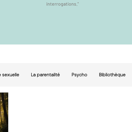
interrogations."
 sexuelle
La parentalité
Psycho
Bibliothèque
érapie de couple le
e de couple haute
lay, conseiller