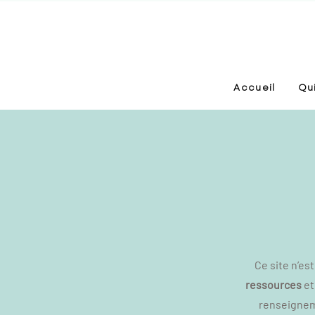
Accueil
Qui
Ce site n’es
ressources
et
renseigneme