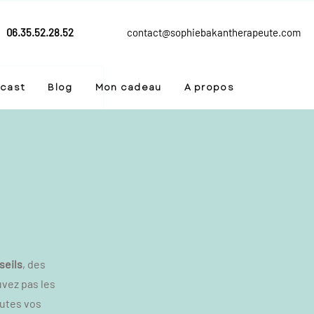
06.35.52.28.52
contact@sophiebakantherapeute.com
cast
Blog
Mon cadeau
A propos
seils
, des
uvez pas les
outes vos