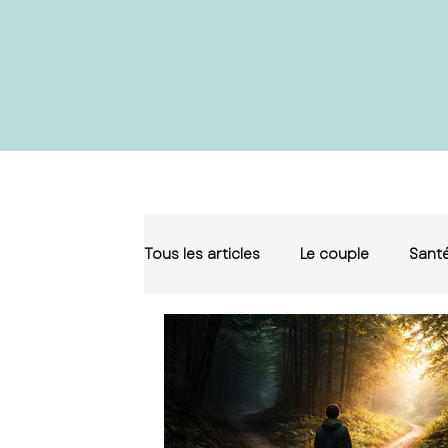
Tous les articles
Le couple
Santé
Sophie 6
ue le puy en velay, th
puy en velay,
relaxation le puy en velay,
sexologue haute loire, thérapi
loire, relaxation haute loire,
conseiller conjugal le puy en ve
conjugal haute loire,